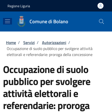
Salta al contenuto principale
Skip to footer content
Regione Liguria
Comune di Bolano
Briciole di pane
Home
/
Servizi
/
Autorizzazioni
/
Occupazione di suolo pubblico per svolgere attività
elettorali e referendarie: proroga della concessione
Occupazione di suolo
pubblico per svolgere
attività elettorali e
referendarie: proroga