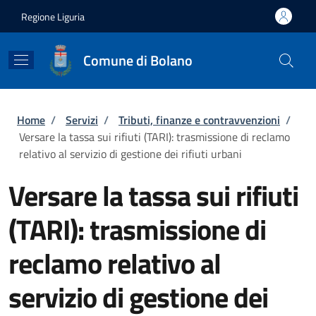
Salta al contenuto principale
Skip to footer content
Regione Liguria
Comune di Bolano
Briciole di pane
Home
/
Servizi
/
Tributi, finanze e contravvenzioni
/
Versare la tassa sui rifiuti (TARI): trasmissione di reclamo
relativo al servizio di gestione dei rifiuti urbani
Versare la tassa sui rifiuti
(TARI): trasmissione di
reclamo relativo al
servizio di gestione dei