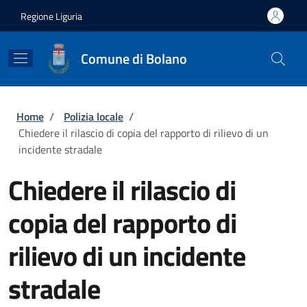
Salta al contenuto principale
Skip to footer content
Regione Liguria
Comune di Bolano
Briciole di pane
Home
/
Polizia locale
/
Chiedere il rilascio di copia del rapporto di rilievo di un
incidente stradale
Chiedere il rilascio di
copia del rapporto di
rilievo di un incidente
stradale