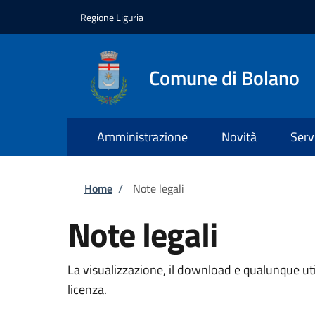
Salta al contenuto principale
Skip to footer content
Regione Liguria
Comune di Bolano
Amministrazione
Novità
Serv
Briciole di pane
Home
/
Note legali
Note legali
La visualizzazione, il download e qualunque util
licenza.