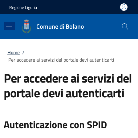
Salta al contenuto principale
Skip to footer content
Regione Liguria
Comune di Bolano
Briciole di pane
Home
/
Per accedere ai servizi del portale devi autenticarti
Per accedere ai servizi del
portale devi autenticarti
Autenticazione con SPID