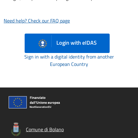
Need help? Check our FAQ page
Login with eIDAS
Sign in with a digital identity from another
European Country
Comune di Bolano