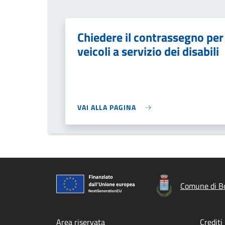
Chiedere il contrassegno per
veicoli a servizio dei disabili
VAI ALLA PAGINA
Comune di B
Area riservata
Crediti