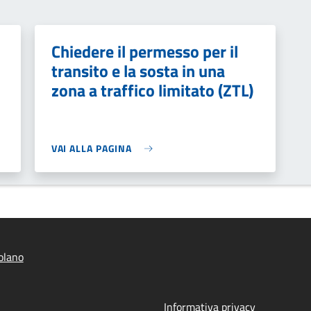
Chiedere il permesso per il
transito e la sosta in una
zona a traffico limitato (ZTL)
VAI ALLA PAGINA
olano
Informativa privacy