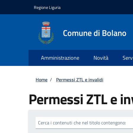
Salta al contenuto principale
Skip to footer content
Regione Liguria
Comune di Bolano
Amministrazione
Novità
Serv
Briciole di pane
Home
/
Permessi ZTL e invalidi
Permessi ZTL e in
Cerca i contenuti che nel titolo contengono: