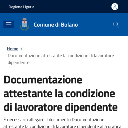
Salta al contenuto principale
Skip to footer content
Regione Liguria
Comune di Bolano
Briciole di pane
Home
/
Documentazione attestante la condizione di lavoratore
dipendente
Documentazione
attestante la condizione
di lavoratore dipendente
È necessario allegare il documento Documentazione
attestante la condizione di lavoratore dipendente alla pratica.