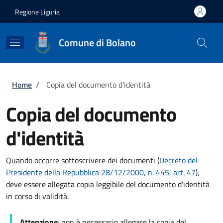
Salta al contenuto principale
Skip to footer content
Regione Liguria
Comune di Bolano
Briciole di pane
Home
/
Copia del documento d'identità
Copia del documento
d'identità
Quando occorre sottoscrivere dei documenti (
Decreto del
Presidente della Repubblica 28/12/2000, n. 445, art. 47
),
deve essere allegata copia leggibile del documento d'identità
in corso di validità.
Attenzione
: non è necessario allegare la copia del