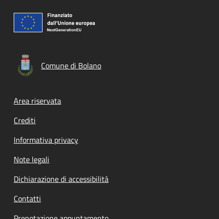
Comune di Bolano
Footer menu
Area riservata
Crediti
Informativa privacy
Note legali
Dichiarazione di accessibilità
Contatti
Prenotazione appuntamento