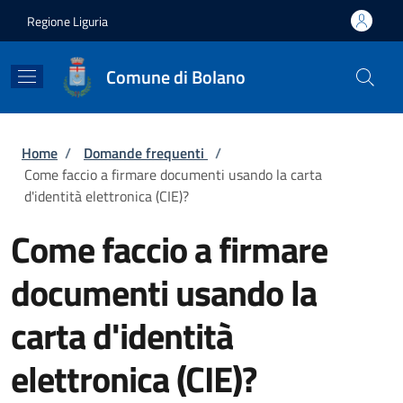
Salta al contenuto principale
Skip to footer content
Regione Liguria
Comune di Bolano
Briciole di pane
Home
/
Domande frequenti
/
Come faccio a firmare documenti usando la carta
d'identità elettronica (CIE)?
Come faccio a firmare
documenti usando la
carta d'identità
elettronica (CIE)?