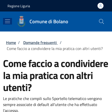
Salta al contenuto principale
Skip to footer content
Regione Liguria
Comune di Bolano
Briciole di pane
Home
/
Domande frequenti
/
Come faccio a condividere la mia pratica con altri utenti?
Come faccio a condividere
la mia pratica con altri
utenti?
Le pratiche che compili sullo Sportello telematico vengono
sempre associate di default all'utente che ha effettuato
l'accesso.