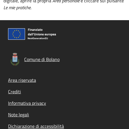
digitale, aprire la propria
Area personale
e cliccare sul pulsante
Le mie pratiche
.
Comune di Bolano
Footer menu
Area riservata
Crediti
Informativa privacy
Note legali
Dichiarazione di accessibilità