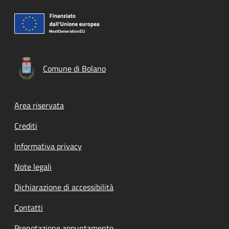
Comune di Bolano
Footer menu
Area riservata
Crediti
Informativa privacy
Note legali
Dichiarazione di accessibilità
Contatti
Prenotazione appuntamento