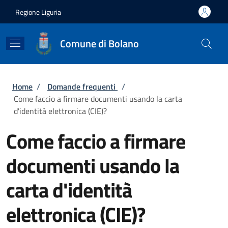
Salta al contenuto principale
Skip to footer content
Regione Liguria
Comune di Bolano
Briciole di pane
Home
/
Domande frequenti
/
Come faccio a firmare documenti usando la carta
d'identità elettronica (CIE)?
Come faccio a firmare
documenti usando la
carta d'identità
elettronica (CIE)?