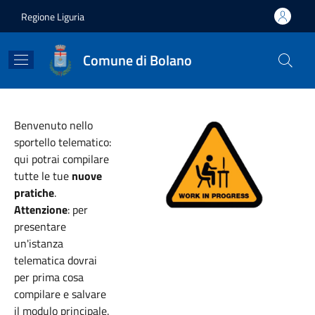
Salta al contenuto principale
Skip to footer content
Regione Liguria
Comune di Bolano
Benvenuto nello
sportello telematico:
qui potrai compilare
tutte le tue
nuove
pratiche
.
Attenzione
: per
presentare
un'istanza
telematica dovrai
per prima cosa
compilare e salvare
il modulo principale.