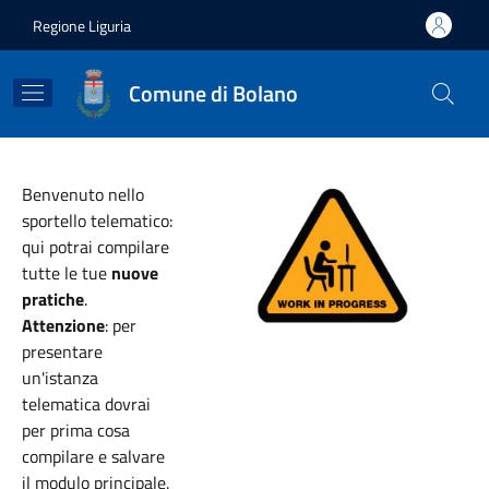
Salta al contenuto principale
Skip to footer content
Regione Liguria
Comune di Bolano
Benvenuto nello
sportello telematico:
qui potrai compilare
tutte le tue
nuove
pratiche
.
Attenzione
: per
presentare
un'istanza
telematica dovrai
per prima cosa
compilare e salvare
il modulo principale.