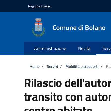
Salta al contenuto principale
Skip to footer content
Regione Liguria
Comune di Bolano
Amministrazione
Novità
Serv
Briciole di pane
Home
/
Servizi
/
Mobilità e trasporti
/
Ril
Rilascio dell'autor
transito con auto
centro abitato