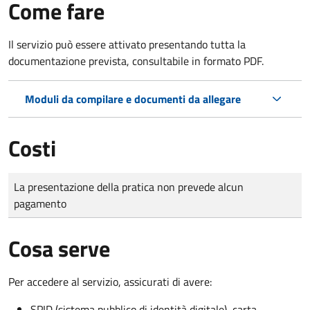
Come fare
Il servizio può essere attivato presentando tutta la
documentazione prevista, consultabile in formato PDF.
Moduli da compilare e documenti da allegare
Costi
Tipo di pagamento
Importo
La presentazione della pratica non prevede alcun
pagamento
Cosa serve
Per accedere al servizio, assicurati di avere:
SPID (sistema pubblico di identità digitale), carta