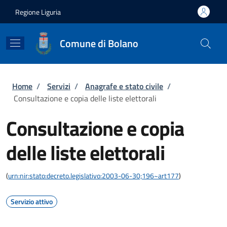
Salta al contenuto principale
Skip to footer content
Regione Liguria
Comune di Bolano
Briciole di pane
Home
/
Servizi
/
Anagrafe e stato civile
/
Consultazione e copia delle liste elettorali
Consultazione e copia
delle liste elettorali
(
urn:nir:stato:decreto.legislativo:2003-06-30;196~art177
)
Servizio attivo