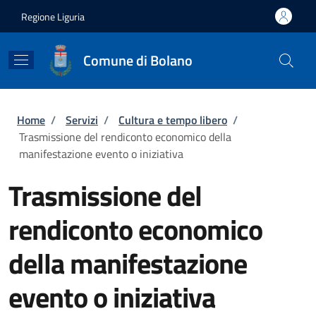
Salta al contenuto principale
Skip to footer content
Regione Liguria
Comune di Bolano
Briciole di pane
Home
/
Servizi
/
Cultura e tempo libero
/
Trasmissione del rendiconto economico della
manifestazione evento o iniziativa
Trasmissione del
rendiconto economico
della manifestazione
evento o iniziativa