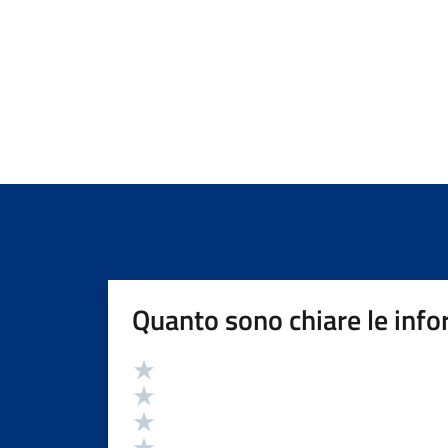
Quanto sono chiare le info
Valutazione
Valuta 5 stelle su 5
Valuta 4 stelle su 5
Valuta 3 stelle su 5
Valuta 2 stelle su 5