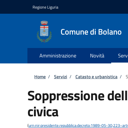
Salta al contenuto principale
Skip to footer content
Regione Liguria
Comune di Bolano
Amministrazione
Novità
Serv
Briciole di pane
Home
/
Servizi
/
Catasto e urbanistica
/
S
Soppressione del
civica
(
urn:nir:presidente.repubblica:decreto:1989-05-30;223~ar