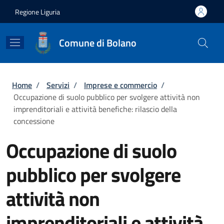
Salta al contenuto principale
Skip to footer content
Regione Liguria
Comune di Bolano
Briciole di pane
Home
/
Servizi
/
Imprese e commercio
/
Occupazione di suolo pubblico per svolgere attività non
imprenditoriali e attività benefiche: rilascio della
concessione
Occupazione di suolo
pubblico per svolgere
attività non
imprenditoriali e attività