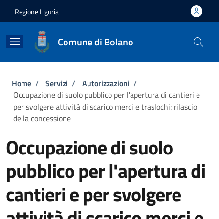
Salta al contenuto principale
Skip to footer content
Regione Liguria
Comune di Bolano
Briciole di pane
Home
/
Servizi
/
Autorizzazioni
/
Occupazione di suolo pubblico per l'apertura di cantieri e
per svolgere attività di scarico merci e traslochi: rilascio
della concessione
Occupazione di suolo
pubblico per l'apertura di
cantieri e per svolgere
attività di scarico merci e