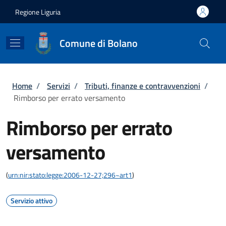
Salta al contenuto principale
Skip to footer content
Regione Liguria
Comune di Bolano
Briciole di pane
Home
/
Servizi
/
Tributi, finanze e contravvenzioni
/
Rimborso per errato versamento
Rimborso per errato
versamento
(
urn:nir:stato:legge:2006-12-27;296~art1
)
Servizio attivo